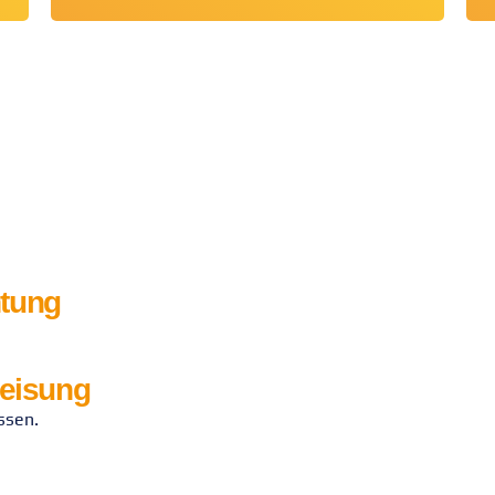
htung
weisung
ssen.