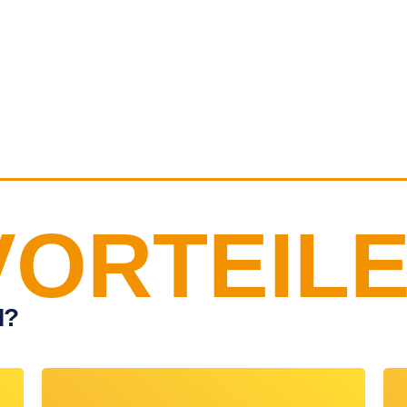
VORTEIL
M?