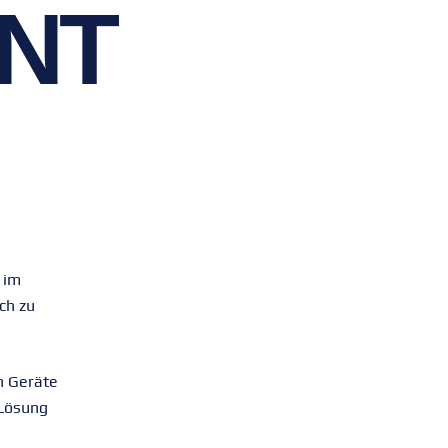
NT
 im
ch zu
n Geräte
-Lösung